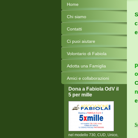
Home
S
Chi siamo
c
Contatti
e
Ci puoi aiutare
Volontario di Fabiola
p
Adotta una Famiglia
o
Amici e collaborazioni
C
Dona a Fabiola OdV il
n
5 per mille
e
S
nel modello 730, CUD, Unico,